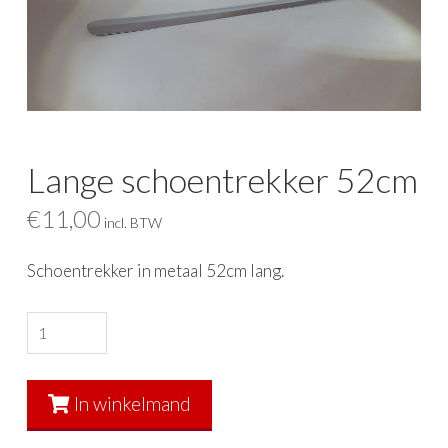
Lange schoentrekker 52cm
€
11,00
incl. BTW
Schoentrekker in metaal 52cm lang.
Lange
schoentrekker
52cm
In winkelmand
aantal