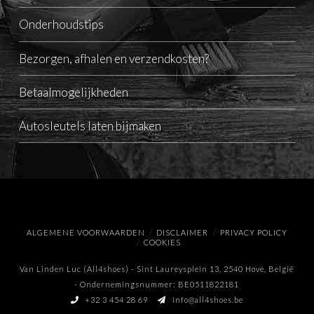
Onderhoudstips
Bezorgen, afhalen en verzendkosten?
Betaalmogelijkheden
Autosleutels laten bijmaken
ALGEMENE VOORWAARDEN
DISCLAIMER
PRIVACY POLICY
COOKIES
Van Linden Luc (All4shoes) - Sint Laureysplein 13, 2540 Hove, België
- Ondernemingsnummer: BE0511822181
+32 3 454 28 69
info@all4shoes.be