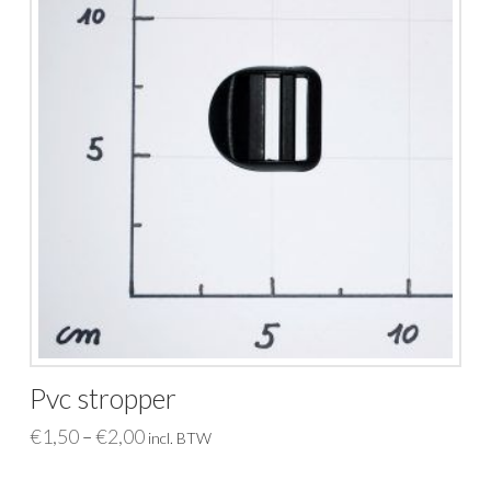
Pvc stropper
€
1,50
€
2,00
–
incl. BTW