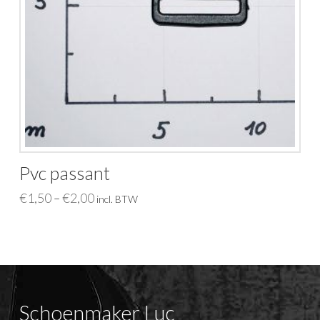
Pvc passant
€
1,50
€
2,00
–
incl. BTW
Schoenmaker Luc