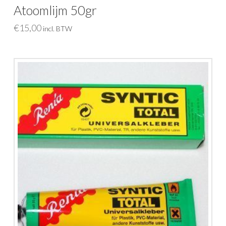
Atoomlijm 50gr
€
15,00
incl. BTW