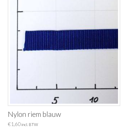
Nylon riem blauw
€
1,60
incl. BTW