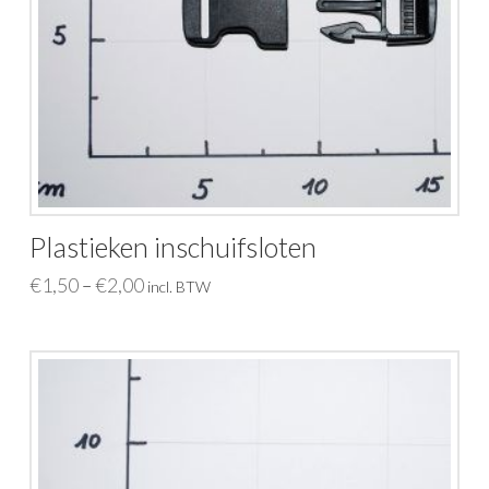
Plastieken inschuifsloten
€
1,50
€
2,00
–
incl. BTW