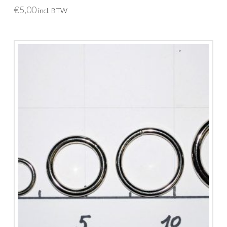
€
5,00
incl. BTW