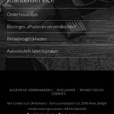
Onderhoudstips
Bezorgen, afhalen en verzendkosten?
Betaalmogelijkheden
Autosleutels laten bijmaken
ALGEMENE VOORWAARDEN
DISCLAIMER
PRIVACY POLICY
COOKIES
Van Linden Luc (All4shoes) - Sint Laureysplein 13, 2540 Hove, België
- Ondernemingsnummer: BE0511822181