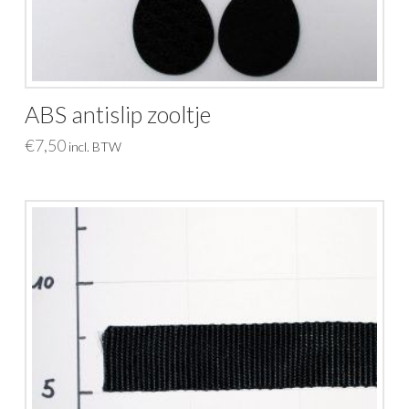
ABS antislip zooltje
€
7,50
incl. BTW