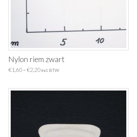
Nylon riem zwart
€
1,60
€
2,20
–
incl. BTW