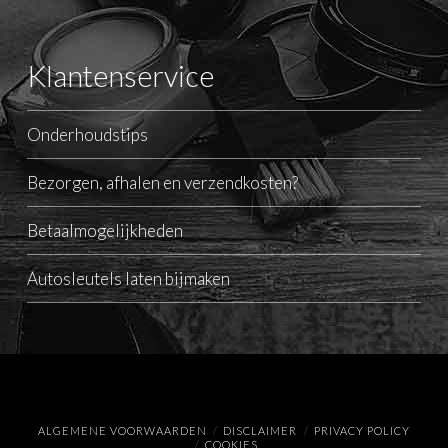
Klantenservice
Onderhoudstips
Bezorgen, afhalen en verzendkosten?
Betaalmogelijkheden
Autosleutels laten bijmaken
ALGEMENE VOORWAARDEN
DISCLAIMER
PRIVACY POLICY
COOKIES