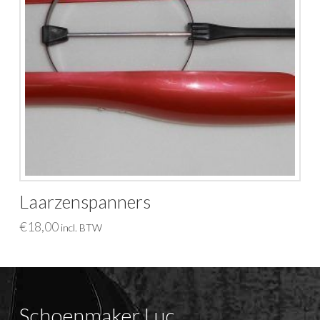
Laarzenspanners
€
18,00
incl. BTW
Schoenmaker Luc