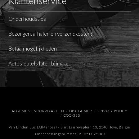
Klantenservice
Onderhoudstips
Bezorgen, afhalen en verzendkosten?
Betaalmogelijkheden
Autosleutels laten bijmaken
ALGEMENE VOORWAARDEN
DISCLAIMER
PRIVACY POLICY
COOKIES
Van Linden Luc (All4shoes) - Sint Laureysplein 13, 2540 Hove, België
- Ondernemingsnummer: BE0511822181