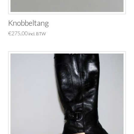
Knobbeltang
€
275,00
incl. BTW