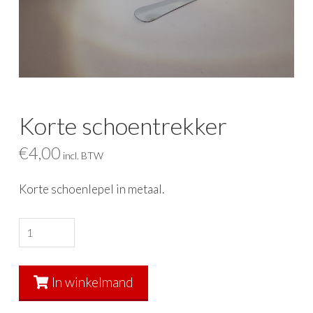
Korte schoentrekker
€
4,00
incl. BTW
Korte schoenlepel in metaal.
Korte
schoentrekker
aantal
In winkelmand