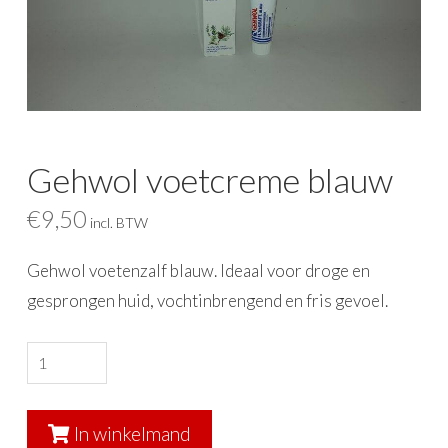
Gehwol voetcreme blauw
€
9,50
incl. BTW
Gehwol voetenzalf blauw. Ideaal voor droge en
gesprongen huid, vochtinbrengend en fris gevoel.
Gehwol
voetcreme
blauw
In winkelmand
aantal