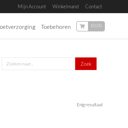
Mijn Account
Winkelmand
Contact
€
0,00
voetverzorging
Toebehoren
Enig resultaat