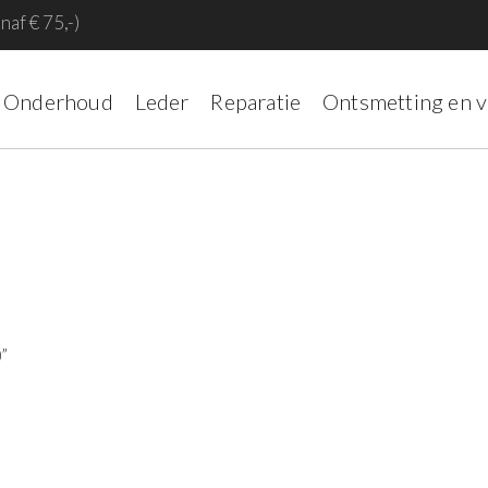
naf € 75,-)
Onderhoud
Leder
Reparatie
Ontsmetting en 
”