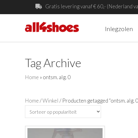
Gratis levering vanaf € 60,- (Nederland va
Inlegzolen
Tag Archive
Home
»
ontsm. alg. 0
Home
/
Winkel
/ Producten getagged “ontsm. alg. 0