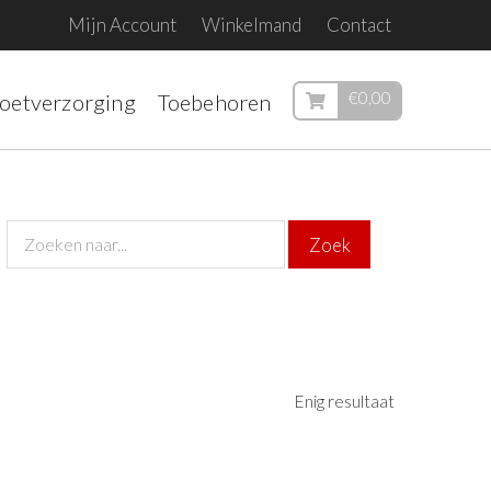
Mijn Account
Winkelmand
Contact
€
0,00
voetverzorging
Toebehoren
Enig resultaat