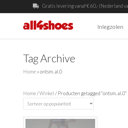
Gratis levering vanaf € 60,- (Nederland va
Inlegzolen
Tag Archive
Home
»
ontsm. al.0
Home
/
Winkel
/ Producten getagged “ontsm. al.0”